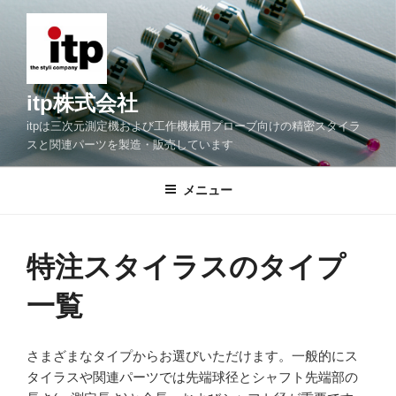
コ
ン
テ
ン
ツ
itp株式会社
へ
itpは三次元測定機および工作機械用プローブ向けの精密スタイラ
ス
スと関連パーツを製造・販売しています
キ
ッ
メニュー
プ
特注スタイラスのタイプ
一覧
さまざまなタイプからお選びいただけます。一般的にス
タイラスや関連パーツでは先端球径とシャフト先端部の