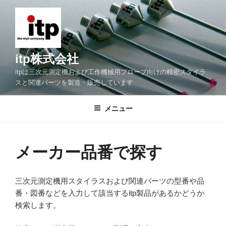
コ
ン
テ
ン
ツ
itp株式会社
へ
itpは三次元測定機および工作機械用プローブ向けの精密スタイラ
ス
スと関連パーツを製造・販売しています
キ
ッ
メニュー
プ
メーカー品番で探す
三次元測定機用スタイラスおよび関連パーツの型番や品
番・図番などを入力して該当するitp製品があるかどうか
検索します。